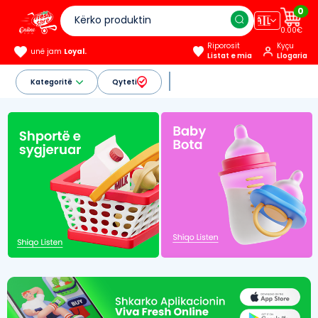
0
🇦🇱
0.00€
Riporosit
Kyçu
unë jam
Loyal.
Listat e mia
Llogaria
Kategoritë
Qyteti