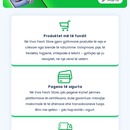
Produktet më të fundit
Në Viva Fresh Store gjeni gjithmonë produkte të reja e
cilësore nga brende të ndryshme. Ushqimore, pije, të
freskëta, higjienë, shtëpiake e tekstil – gjithçka që ju
nevojitet, në një vend të vetëm.
Pagesa të sigurta
Në Viva Fresh Store, çdo pagesë kryhet përmes
platformave të certifikuara, duke garantuar mbrojtje
maksimale të të dhënave dhe transaksioneve tuaja.
Blini me qetësi – çdo hap është i sigurt.