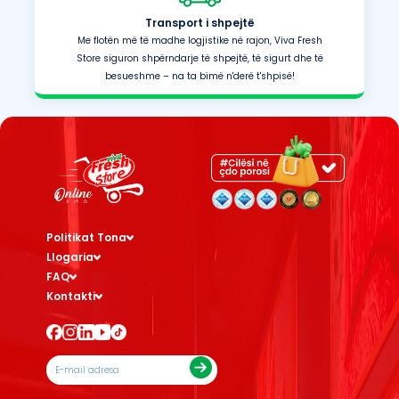
Transport i shpejtë
Me flotën më të madhe logjistike në rajon, Viva Fresh
Store siguron shpërndarje të shpejtë, të sigurt dhe të
besueshme – na ta bimë n'derë t'shpisë!
Politikat Tona
Llogaria
FAQ
Kontakti