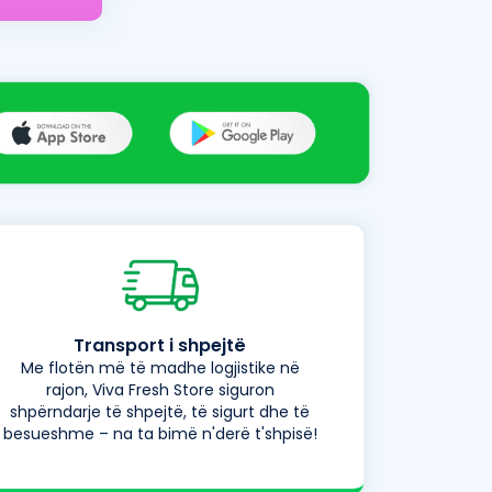
Transport i shpejtë
Me flotën më të madhe logjistike në
rajon, Viva Fresh Store siguron
shpërndarje të shpejtë, të sigurt dhe të
besueshme – na ta bimë n'derë t'shpisë!