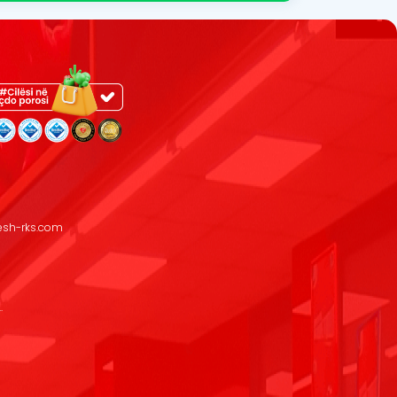
resh-rks.com
.