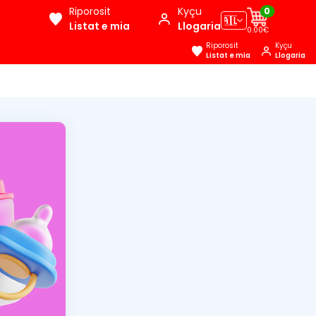
Riporosit
Kyçu
0
🇦🇱
Listat e mia
Llogaria
0.00€
Riporosit
Kyçu
Listat e mia
Llogaria