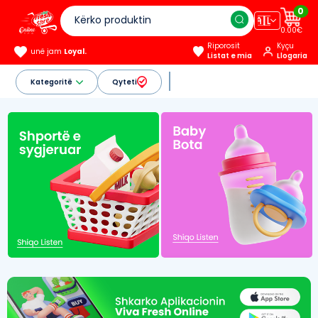
0
🇦🇱
0.00€
Riporosit
Kyçu
unë jam
Loyal.
Listat e mia
Llogaria
Kategoritë
Qyteti