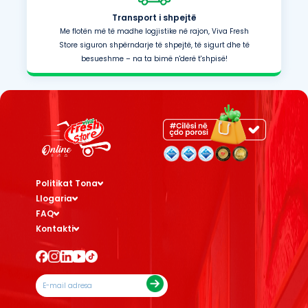
Transport i shpejtë
Me flotën më të madhe logjistike në rajon, Viva Fresh
Store siguron shpërndarje të shpejtë, të sigurt dhe të
besueshme – na ta bimë n'derë t'shpisë!
Politikat Tona
Llogaria
FAQ
Kontakti