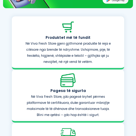
Produktet më të fundit
Në Viva Fresh Store gjeni gjithmonë produkte të reja e
cilësore nga brende të ndryshme. Ushqimore, pije, të
freskëta, higjienë, shtëpiake e tekstil – gjithçka që ju
nevojitet, në një vend të vetëm.
Pagesa të sigurta
Në Viva Fresh Store, çdo pagesë kryhet përmes
platformave të certifikuara, duke garantuar mbrojtje
maksimale të të dhënave dhe transaksioneve tuaja.
Blini me qetësi – çdo hap është i sigurt.