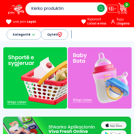
0
🇦🇱
0.00€
Riporosit
Kyçu
unë jam
Loyal.
Listat e mia
Llogaria
Kategoritë
Qyteti