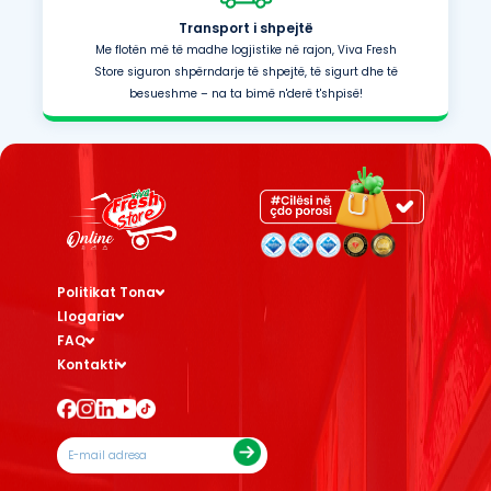
Transport i shpejtë
Me flotën më të madhe logjistike në rajon, Viva Fresh
Store siguron shpërndarje të shpejtë, të sigurt dhe të
besueshme – na ta bimë n'derë t'shpisë!
Politikat Tona
Llogaria
FAQ
Kontakti