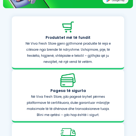
Produktet më të fundit
Në Viva Fresh Store gjeni gjithmonë produkte të reja e
cilësore nga brende të ndryshme. Ushqimore, pije, të
freskëta, higjienë, shtëpiake e tekstil – gjithçka që ju
nevojitet, në një vend të vetëm.
Pagesa të sigurta
Në Viva Fresh Store, çdo pagesë kryhet përmes
platformave të certifikuara, duke garantuar mbrojtje
maksimale të të dhënave dhe transaksioneve tuaja.
Blini me qetësi – çdo hap është i sigurt.