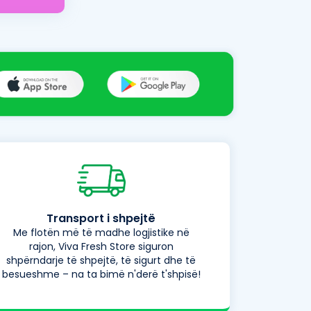
Transport i shpejtë
Me flotën më të madhe logjistike në
rajon, Viva Fresh Store siguron
shpërndarje të shpejtë, të sigurt dhe të
besueshme – na ta bimë n'derë t'shpisë!