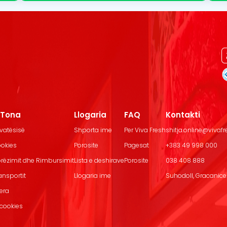
t Tona
Llogaria
FAQ
Kontakti
ivatësisë
Shporta ime
Per Viva Fresh
shitja.online@vivaf
ookies
Porosite
Pagesat
+383 49 998 000
Dorëzimit dhe Rimbursimit
Lista e deshirave
Porosite
038 408 888
ransportit
Llogaria ime
Suhodoll, Gracanice.
jera
 cookies