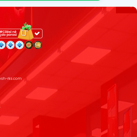
resh-rks.com
.