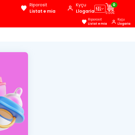
Riporosit
Kyçu
0
🇦🇱
Listat e mia
Llogaria
0.00€
Riporosit
Kyçu
Listat e mia
Llogaria