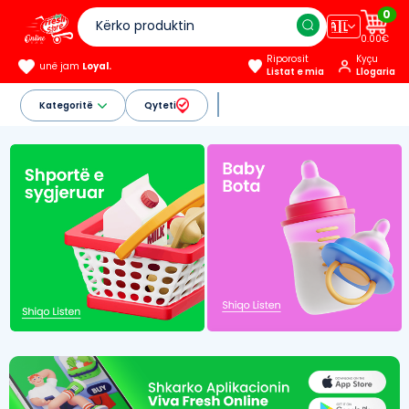
0
🇦🇱
0.00€
Riporosit
Kyçu
unë jam
Loyal.
Listat e mia
Llogaria
Kategoritë
Qyteti