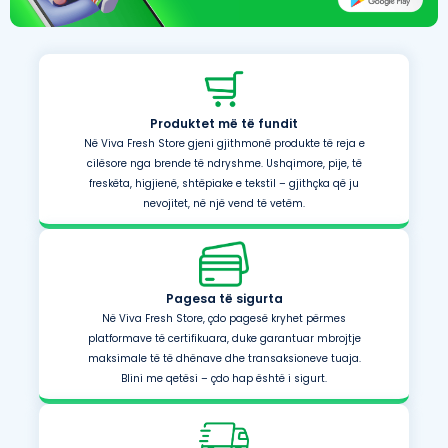
Produktet më të fundit
Në Viva Fresh Store gjeni gjithmonë produkte të reja e
cilësore nga brende të ndryshme. Ushqimore, pije, të
freskëta, higjienë, shtëpiake e tekstil – gjithçka që ju
nevojitet, në një vend të vetëm.
Pagesa të sigurta
Në Viva Fresh Store, çdo pagesë kryhet përmes
platformave të certifikuara, duke garantuar mbrojtje
maksimale të të dhënave dhe transaksioneve tuaja.
Blini me qetësi – çdo hap është i sigurt.