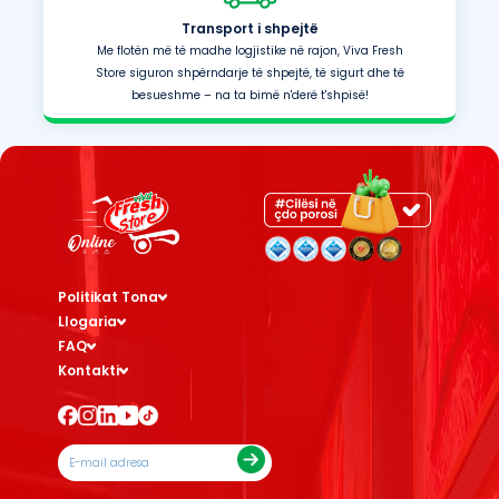
Transport i shpejtë
Me flotën më të madhe logjistike në rajon, Viva Fresh
Store siguron shpërndarje të shpejtë, të sigurt dhe të
besueshme – na ta bimë n'derë t'shpisë!
Politikat Tona
Llogaria
FAQ
Kontakti