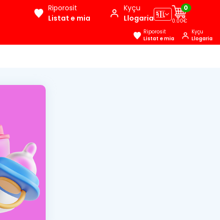
Riporosit
Kyçu
0
🇦🇱
Listat e mia
Llogaria
0.00€
Riporosit
Kyçu
Listat e mia
Llogaria