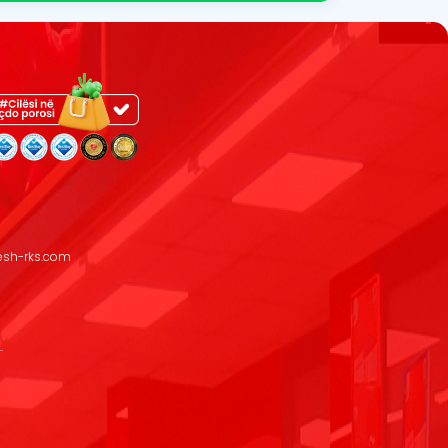
resh-rks.com
.