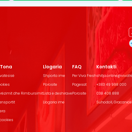
t Tona
Llogaria
FAQ
Kontakti
ivatësisë
Shporta ime
Per Viva Fresh
shitja.online@vivaf
ookies
Porosite
Pagesat
+383 49 998 000
Dorëzimit dhe Rimbursimit
Lista e deshirave
Porosite
038 408 888
ransportit
Llogaria ime
Suhodoll, Gracanice.
jera
 cookies