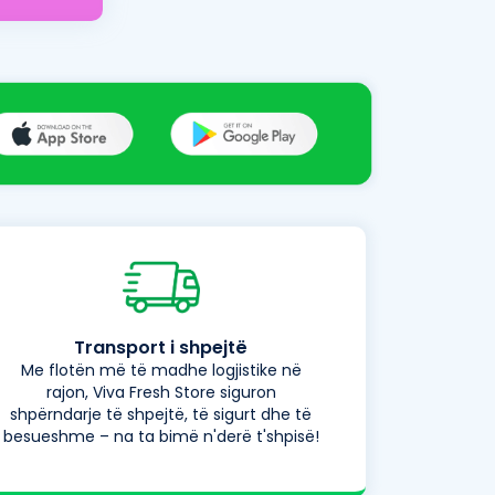
Transport i shpejtë
Me flotën më të madhe logjistike në
rajon, Viva Fresh Store siguron
shpërndarje të shpejtë, të sigurt dhe të
besueshme – na ta bimë n'derë t'shpisë!