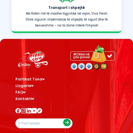
Transport i shpejtë
Me flotën më të madhe logjistike në rajon, Viva Fresh
Store siguron shpërndarje të shpejtë, të sigurt dhe të
besueshme – na ta bimë n'derë t'shpisë!
Politikat Tona
Llogaria
FAQ
Kontakti