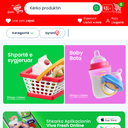
0
🇦🇱
0.00€
Riporosit
Kyçu
unë jam
Loyal.
Listat e mia
Llogaria
Kategoritë
Qyteti