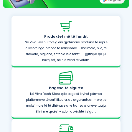
Produktet më të fundit
Në Viva Fresh Store gjeni gjithmonë produkte të reja e
cilësore nga brende të ndryshme. Ushqimore, pije, të
freskëta, higjienë, shtëpiake e tekstil – gjithçka që ju
nevojitet, në një vend të vetëm.
Pagesa të sigurta
Në Viva Fresh Store, çdo pagesë kryhet përmes
platformave të certifikuara, duke garantuar mbrojtje
maksimale të të dhënave dhe transaksioneve tuaja.
Blini me qetësi – çdo hap është i sigurt.