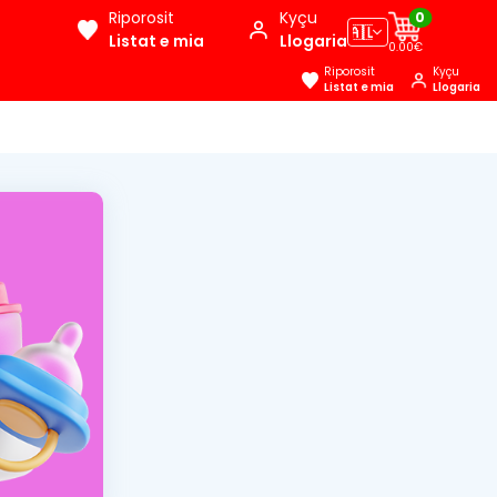
Riporosit
Kyçu
0
🇦🇱
Listat e mia
Llogaria
0.00€
Riporosit
Kyçu
Listat e mia
Llogaria