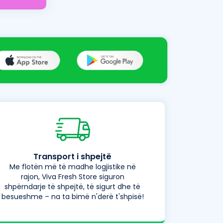
Transport i shpejtë
Me flotën më të madhe logjistike në
rajon, Viva Fresh Store siguron
shpërndarje të shpejtë, të sigurt dhe të
besueshme – na ta bimë n'derë t'shpisë!