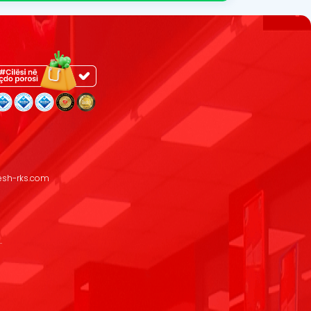
resh-rks.com
.