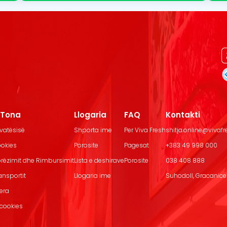
t Tona
Llogaria
FAQ
Kontakti
ivatësisë
Shporta ime
Per Viva Fresh
shitja.online@vivaf
ookies
Porosite
Pagesat
+383 49 998 000
Dorëzimit dhe Rimbursimit
Lista e deshirave
Porosite
038 408 888
ransportit
Llogaria ime
Suhodoll, Gracanice.
jera
 cookies