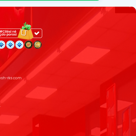
resh-rks.com
.