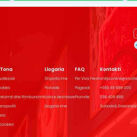
t Tona
Llogaria
FAQ
Kontakti
ivatësisë
Shporta ime
Per Viva Fresh
shitja.online@vivaf
ookies
Porosite
Pagesat
+383 49 998 000
Dorëzimit dhe Rimbursimit
Lista e deshirave
Porosite
038 408 888
ransportit
Llogaria ime
Suhodoll, Gracanice.
jera
 cookies