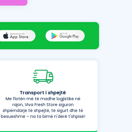
Transport i shpejtë
Me flotën më të madhe logjistike në
rajon, Viva Fresh Store siguron
shpërndarje të shpejtë, të sigurt dhe të
besueshme – na ta bimë n'derë t'shpisë!