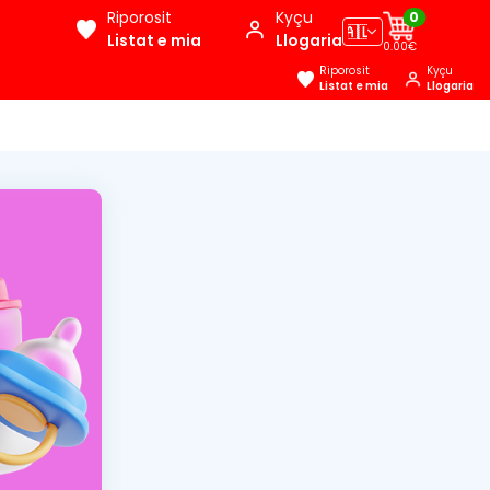
Riporosit
Kyçu
0
🇦🇱
Listat e mia
Llogaria
0.00€
Riporosit
Kyçu
Listat e mia
Llogaria