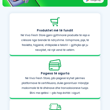
Produktet më të fundit
Në Viva Fresh Store gjeni gjithmonë produkte të reja e
cilësore nga brende të ndryshme. Ushqimore, pije, të
freskëta, higjienë, shtëpiake e tekstil – gjithçka që ju
nevojitet, në një vend të vetëm.
Pagesa të sigurta
Në Viva Fresh Store, çdo pagesë kryhet përmes
platformave të certifikuara, duke garantuar mbrojtje
maksimale të të dhënave dhe transaksioneve tuaja.
Blini me qetësi – çdo hap është i sigurt.