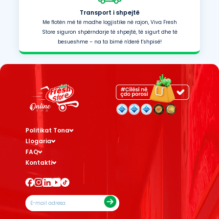
Transport i shpejtë
Me flotën më të madhe logjistike në rajon, Viva Fresh
Store siguron shpërndarje të shpejtë, të sigurt dhe të
besueshme – na ta bimë n'derë t'shpisë!
Politikat Tona
Llogaria
FAQ
Kontakti