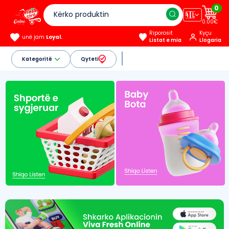
0
🇦🇱
0.00€
Riporosit
Kyçu
unë jam
Loyal.
Listat e mia
Llogaria
Kategoritë
Qyteti