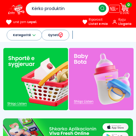
0
🇦🇱
0.00€
Riporosit
Kyçu
unë jam
Loyal.
Listat e mia
Llogaria
Kategoritë
Qyteti