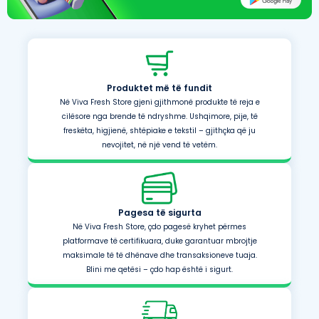
Produktet më të fundit
Në Viva Fresh Store gjeni gjithmonë produkte të reja e
cilësore nga brende të ndryshme. Ushqimore, pije, të
freskëta, higjienë, shtëpiake e tekstil – gjithçka që ju
nevojitet, në një vend të vetëm.
Pagesa të sigurta
Në Viva Fresh Store, çdo pagesë kryhet përmes
platformave të certifikuara, duke garantuar mbrojtje
maksimale të të dhënave dhe transaksioneve tuaja.
Blini me qetësi – çdo hap është i sigurt.