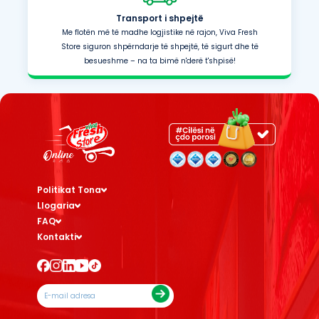
Transport i shpejtë
Me flotën më të madhe logjistike në rajon, Viva Fresh
Store siguron shpërndarje të shpejtë, të sigurt dhe të
besueshme – na ta bimë n'derë t'shpisë!
Politikat Tona
Llogaria
FAQ
Kontakti