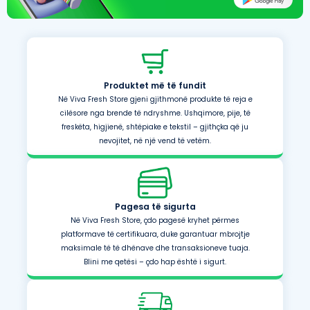
Produktet më të fundit
Në Viva Fresh Store gjeni gjithmonë produkte të reja e
cilësore nga brende të ndryshme. Ushqimore, pije, të
freskëta, higjienë, shtëpiake e tekstil – gjithçka që ju
nevojitet, në një vend të vetëm.
Pagesa të sigurta
Në Viva Fresh Store, çdo pagesë kryhet përmes
platformave të certifikuara, duke garantuar mbrojtje
maksimale të të dhënave dhe transaksioneve tuaja.
Blini me qetësi – çdo hap është i sigurt.