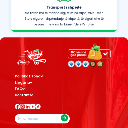
Transport i shpejtë
Me flotën më të madhe logjistike në rajon, Viva Fresh
Store siguron shpërndarje të shpejtë, të sigurt dhe të
besueshme – na ta bimë n'derë t'shpisë!
Politikat Tona
Llogaria
FAQ
Kontakti