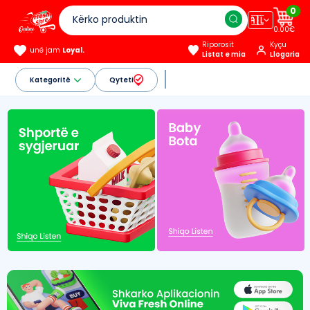
0
🇦🇱
0.00€
Riporosit
Kyçu
unë jam
Loyal.
Listat e mia
Llogaria
Kategoritë
Qyteti