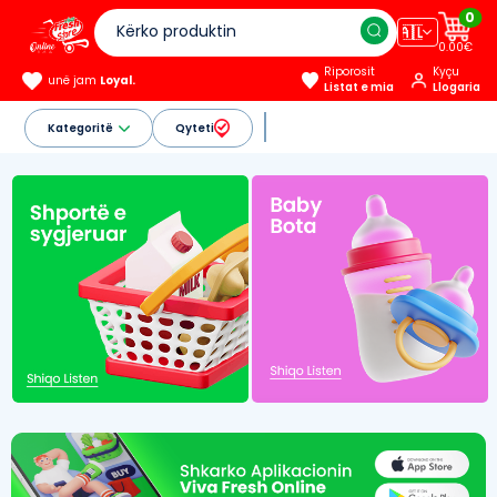
0
🇦🇱
0.00€
Riporosit
Kyçu
unë jam
Loyal.
Listat e mia
Llogaria
Kategoritë
Qyteti