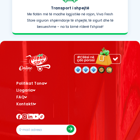
Transport i shpejtë
Me flotën më të madhe logjistike në rajon, Viva Fresh
Store siguron shpërndarje të shpejtë, të sigurt dhe të
besueshme – na ta bimë n'derë t'shpisë!
Politikat Tona
Llogaria
FAQ
Kontakti