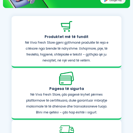
Produktet më të fundit
Në Viva Fresh Store gjeni gjithmonë produkte të reja e
cilësore nga brende të ndryshme. Ushqimore, pije, të
freskëta, higjienë, shtëpiake e tekstil – gjithçka që ju
nevojitet, në një vend të vetëm.
Pagesa të sigurta
Në Viva Fresh Store, çdo pagesë kryhet përmes
platformave të certifikuara, duke garantuar mbrojtje
maksimale të të dhënave dhe transaksioneve tuaja.
Blini me qetësi – çdo hap është i sigurt.