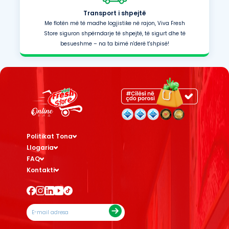
Transport i shpejtë
Me flotën më të madhe logjistike në rajon, Viva Fresh
Store siguron shpërndarje të shpejtë, të sigurt dhe të
besueshme – na ta bimë n'derë t'shpisë!
Politikat Tona
Llogaria
FAQ
Kontakti