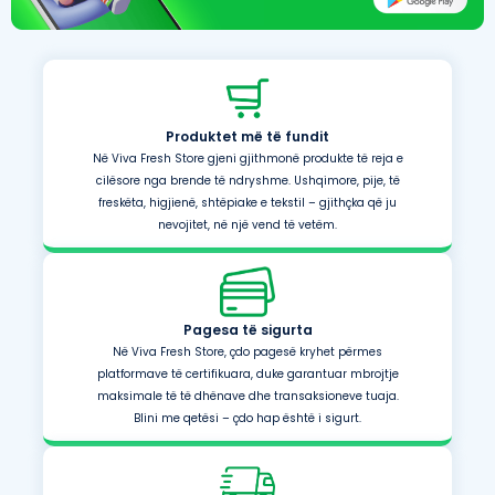
Produktet më të fundit
Në Viva Fresh Store gjeni gjithmonë produkte të reja e
cilësore nga brende të ndryshme. Ushqimore, pije, të
freskëta, higjienë, shtëpiake e tekstil – gjithçka që ju
nevojitet, në një vend të vetëm.
Pagesa të sigurta
Në Viva Fresh Store, çdo pagesë kryhet përmes
platformave të certifikuara, duke garantuar mbrojtje
maksimale të të dhënave dhe transaksioneve tuaja.
Blini me qetësi – çdo hap është i sigurt.