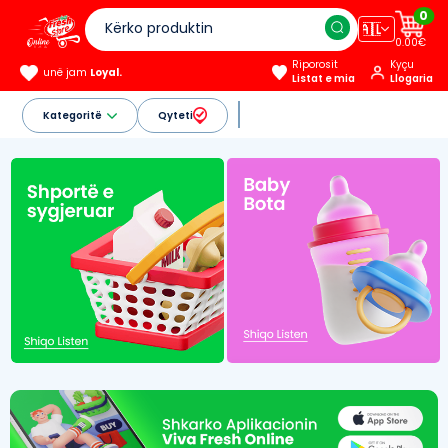
0
🇦🇱
0.00€
Riporosit
Kyçu
unë jam
Loyal.
Listat e mia
Llogaria
Kategoritë
Qyteti